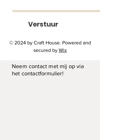
Prijs
€ 50,00
Verstuur
15x15cm Voor in de tuin op een
stokje
© 2024 by Craft House. Powered and
secured by
Wix
Interesse?
Neem contact met mij op via
het contactformulier!