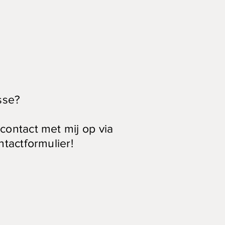
sse?
ontact met mij op via
ntactformulier!