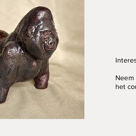
Intere
Neem c
het co