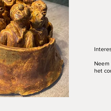
Intere
Neem c
het co