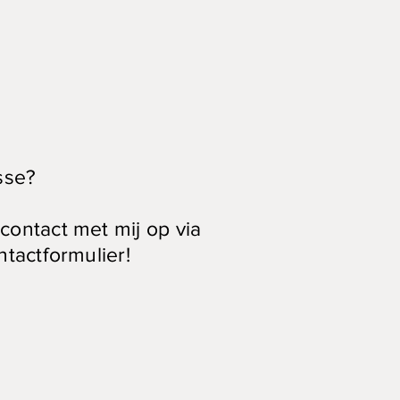
sse?
ontact met mij op via
ntactformulier!