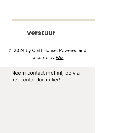
Schaakspel
Prijs
€ 200,00
Een cadeau voor mijn
Verstuur
schoonzoon. Wel in opdracht te
maken.
© 2024 by Craft House. Powered and
secured by
Wix
Interesse?
Neem contact met mij op via
het contactformulier!