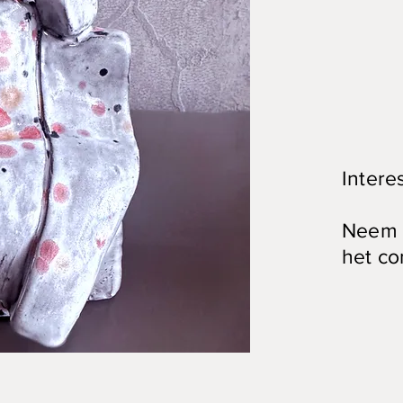
Intere
Neem c
het co