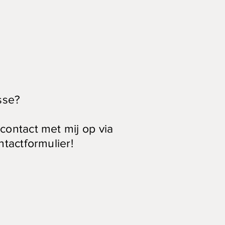
sse?
ontact met mij op via
ntactformulier!