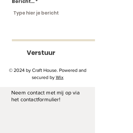
Bericht...
Stier
Prijs
€ 200,00
Verstuur
Stevige stier - 33cm lang en 25cm
hoog
© 2024 by Craft House. Powered and
secured by
Wix
Interesse?
Neem contact met mij op via
het contactformulier!